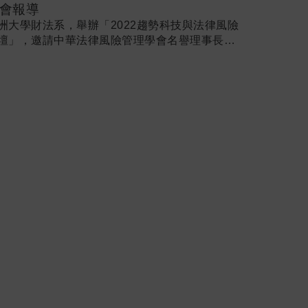
會報導
洲大學財法系，舉辦「2022趨勢科技與法律風險
壇」，邀請中華法律風險管理學會名譽理事長、
大講座教授施茂林等專家學者，分三大主軸：醫
法律、智財與稅務、數位科技，探討我國目前發
中的新興議題。亞大財法系主任蔡佩芬表示，本
論壇邀請產官學研各界領域專家座談，如：中國
藥大學主任秘書陳悅生教授、觀晰科技法律事務
所長王捷拓、及財經法律系教授共同與會，許多
會學者都是在自己專業之外，又再跨領域研究其
範疇。高雄科大科法所所長廖欽福，以「從國家
法健康權保護義務論COVID-19下國家疫苗之供
與接種順序」為題，談及在台灣疫情最慌亂時
，面臨疫苗的供給與接種順序，對生命和健康的
脅有不可或缺關聯性，該如何取捨孰先孰後？