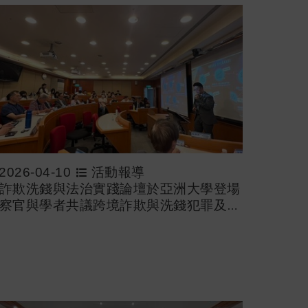
2026-04-10
活動報導
詐欺洗錢與法治實踐論壇於亞洲大學登場
察官與學者共議跨境詐欺與洗錢犯罪及司
互助推動法治實踐