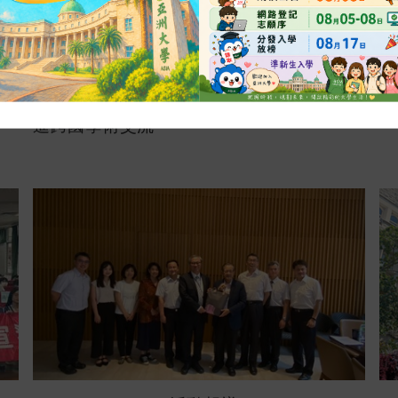
2025-10-01
活動報導
賣
亞大財法系辦理2025法哲學國際研討會 促
2
進跨國學術交流