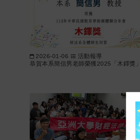
2026-01-06
活動報導
恭賀本系簡信男老師榮獲2025「木鐸獎」