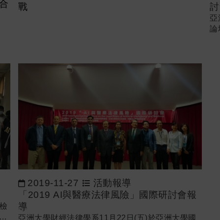
合
戰
討
亞
論
亞
療
展
次
醫
所
與
他
憲
給
刻
威
2019-11-27
活動報導
「2019 AI與醫療法律風險」國際研討會報
導
檢
亞
亞洲大學財經法律學系11月22日(五)於亞洲大學國