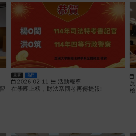
重要
熱門
2026-02-11
活動報導
反
習
在學即上榜，財法系國考再傳捷報!
檢
法