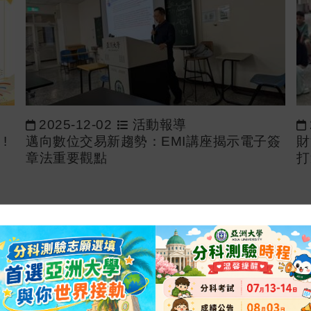
2025-12-02
活動報導
!
邁向數位交易新趨勢：EMI講座揭示電子簽
財
章法重要觀點
打