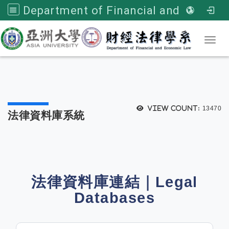
Department of Financial and Economic Law, Asia University
Toggl
View count:
13470
法律資料庫系統
法律資料庫連結｜Legal
Databases