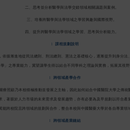
二、思考並分析醫學與法學交錯領域相關議題與案例。
三、培養跨醫學與法學領域之學習興趣與國際視野。
四、提升跨醫學與法學領域之學習、思考與分析能力。
l
課程規劃說明
，依循漸進地從民法總則、刑法總則、憲法之基礎核心，逐漸提升到身分法
中學」之專業能力，冀望讓學生得以結合不同學科之理論與實務，拓展其視野
l
跨領域產學合作
醫療照顧乃本校積極推動並發展之主軸，因此如何結合中國醫院大學之傳統
求，著眼於人力市場的未來需求及發展趨勢，亦有必要為及早規劃以符合產
冀能跨校院且跨領域的規劃與合作，整合本校與中國醫藥大學於各自專業領
l
跨領域產業鏈結