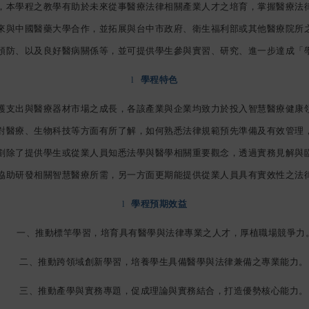
，本學程之教學有助於未來從事醫療法律相關產業人才之培育，掌握醫療法
來與中國醫藥大學合作，並拓展與台中市政府、衛生福利部或其他醫療院所
預防、以及良好醫病關係等，並可提供學生參與實習、研究、進一步達成「
l
學程特色
護支出與醫療器材市場之成長，各該產業與企業均致力於投入智慧醫療健康
對醫療、生物科技等方面有所了解，如何熟悉法律規範預先準備及有效管理
劃除了提供學生或從業人員知悉法學與醫學相關重要觀念，透過實務見解與
協助研發相關智慧醫療所需，另一方面更期能提供從業人員具有實效性之法
l
學程預期效益
一、推動標竿學習，培育具有醫學與法律專業之人才，厚植職場競爭力
二、推動跨領域創新學習，培養學生具備醫學與法律兼備之專業能力。
三、推動產學與實務專題，促成理論與實務結合，打造優勢核心能力。