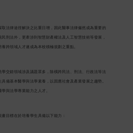
採取法律途徑解決之比重日增，因此醫事法律儼然成為重要的
統民刑法外，更牽涉到智慧財產權法及人工智慧技術等發展，
培養跨領域人才遂成為本校積極規劃之重點。
法學交錯領域涉及議題眾多，除橫跨民法、刑法、行政法等法
生具備基本醫學與法學素養，以因應社會及產業發展之趨勢。
醫學與法學專業能力之人才。
規畫目標在於培養學生具備以下能力：