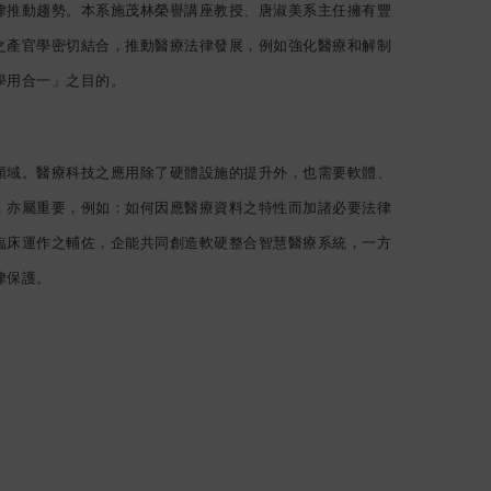
律推動趨勢。本系施茂林榮譽講座教授、唐淑美系主任擁有豐
之產官學密切結合，推動醫療法律發展，例如強化醫療和解制
學用合一」之目的。
領域。醫療科技之應用除了硬體設施的提升外，也需要軟體、
，亦屬重要，例如：如何因應醫療資料之特性而加諸必要法律
臨床運作之輔佐，企能共同創造軟硬整合智慧醫療系統，一方
律保護。
。