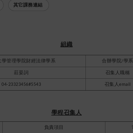
其它課務連結
組織
大學管理學院財經法律學系
合辦學院
學
/
莊晏詞
召集人職稱
召集人
04-23323456#5543
email
學程召集人
負責項目