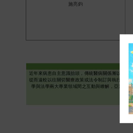
施亮鈞
近年來病患自主意識抬頭，傳統醫病關係漸以法律
從而遠較以往關切醫療政策或法令制訂與執行。為
學與法學兩大專業領域間之互動與瞭解，亞洲大學
程」