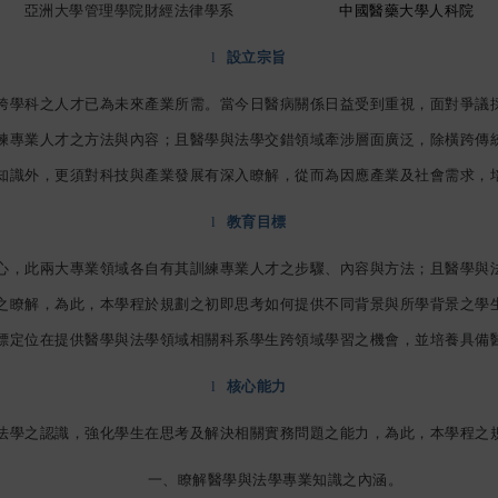
亞洲大學管理學院財經法律學系
中國醫藥大學人科院
l
設立宗旨
跨學科之人才已為未來產業所需。當今日醫病關係日益受到重視，面對爭議
練專業人才之方法與內容；且醫學與法學交錯領域牽涉層面廣泛，除橫跨傳
知識外，更須對科技與產業發展有深入瞭解，從而為因應產業及社會需求，
l
教育目標
心，此兩大專業領域各自有其訓練專業人才之步驟、內容與方法；且醫學與
之瞭解，為此，本學程於規劃之初即思考如何提供不同背景與所學背景之學
標定位在提供醫學與法學領域相關科系學生跨領域學習之機會，並培養具備
l
核心能力
法學之認識，強化學生在思考及解決相關實務問題之能力，為此，本學程之
一、瞭解醫學與法學專業知識之內涵。