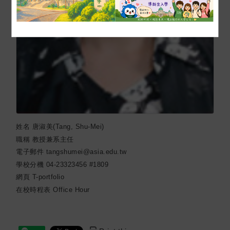
姓名
唐淑美(Tang, Shu-Mei)
職稱
教授兼系主任
電子郵件
tangshumei@asia.edu.tw
學校分機
04-23323456 #1809
網頁
T-portfolio
在校時程表
Office Hour