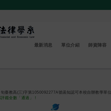
:::
最新消息
單位介紹
師資陣容
旬臺教高(三)字第1050092277A號函知認可本校自辦教學單
外部評鑑全數「通過」！