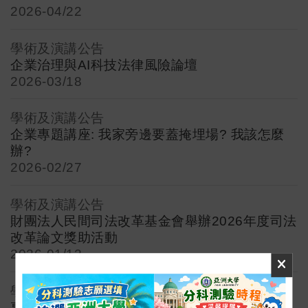
2026-
04/22
學術及演講公告
企業治理與AI科技法律風險論壇
2026-
03/18
學術及演講公告
企業專題講座: 我家旁邊要蓋掩埋場? 我該怎麼
辦?
2026-
02/27
學術及演講公告
財團法人民間司法改革基金會舉辦2026年度司法
改革論文獎助活動
2026-
01/12
學術及演講公告
專題講座: 電子簽章簽章案例說明