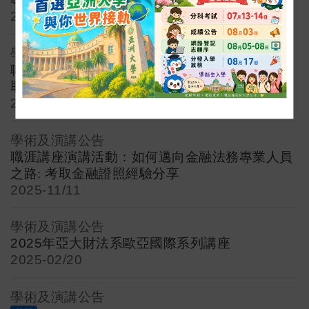
2025-
11/19
學術及演講公告
職涯講座演講活動：財法系傑出校友分享: 從考
取金融證照到銀行副理之路
2025-
11/11
學術及演講公告
職涯講座演講活動：如何邁向金融法務專業人員
之路: 考取金融證照經驗分享
2025-
11/11
學術及演講公告
2025年亞大財法系歐亞國際系列講座
2025-
02/20
學術及演講公告