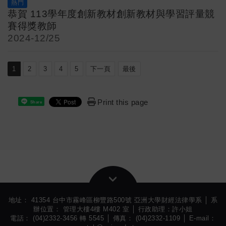
熱門
恭賀 113學年度創新教材創新教材與學習評量競
賽得獎教師
2024-
12/25
1
2
3
4
5
下一頁
最後
Print this page
Share
地址： 41354 台中市霧峰區柳豐路500號 亞洲大學財經法律學系 │ 系
辦位置： 管理大樓4樓 M402 室 │ 行政助理：許小姐
電話： (04)2332-3456 轉 5545 │ 傳真： (04)2332-1109 │ E-mail：