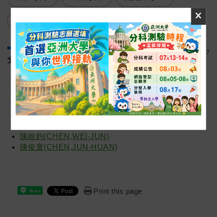
企業導師
瀏覽人次:
4777
企業導師
莊晏詞(ZHUANG,YAN-CI)
蔡宜軒(CAI,YI-XUAN)
朱從龍(ZHU,CONG-LONG)
李佳珣(LI,JIA-XUN)
林明毅(LIN,MING-YI )
陳維鈞(CHEN,WEI-JUN)
陳俊寰(CHEN,JUN-HUAN)
Print this page
Share