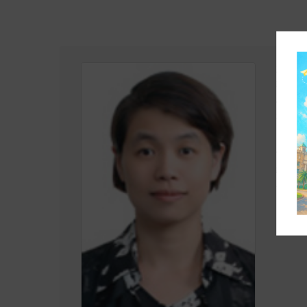
姓名
唐
職稱
教
學歷
國
研究專
電子郵
學校分
網頁
T-
在校時