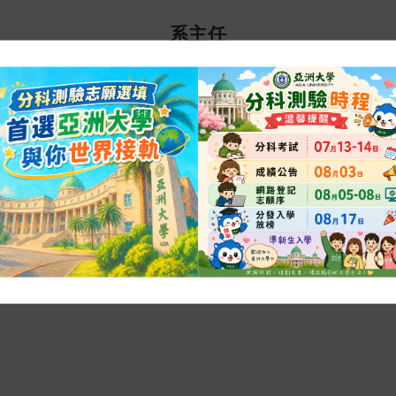
系主任
淑美(Tang, Shu-Mei)
授兼系主任
立中興大學分子生物研究所、英國雪菲爾大學法學博士 (PhD)
長
生物科技法、醫療法、理則學、專利法
件
tangshumei@asia.edu.tw
機
04-23323456 #1809
portfolio
程表
Office Hour