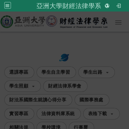
亞洲大學財經法律學系
Toggl
:::
次選單
選課專區
學生自主學習
學生出路
學生照顧
財經法律系學會
​財法系國際生就讀心得分享
國際事務處
實習專區
法律資料庫系統
表格下載
相關法規
學校環境
行事曆