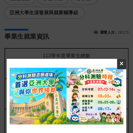
亞洲大學生涯發展與就業輔導組
瀏覽人次:
19123
畢業生就業資訊
112學年度畢業生總數
(A)
已掌握就業情形學生數
(B)
就業情形追蹤比率
(C=B/A)