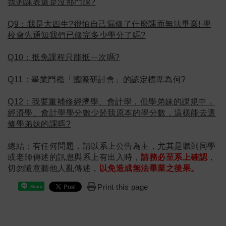
我的課表還是沒那門課?
Q9：我是大四生?很怕自己漏修了什麼課而無法畢業! 學
校會先通知我們已修完多少學分了嗎?
Q10：抵免課程只能抵ㄧ次嗎?
Q11：畢業門檻「國際研討會」的認定標準為何?
Q12：我要重補修經濟學、會計學，但學弟妹的課規中，
經濟學、會計學學分數少於我原本的學分數，這樣能去選
修學弟妹的課嗎?
總結：有任何問題，請以系上公告為主，尤其是聽到同學
或老師傳述的訊息與系上有出入時，
請務必至系上確認
，
切勿隨意聽他人亂傳述，
以免造成無法畢業之後果。
Print this page
Share