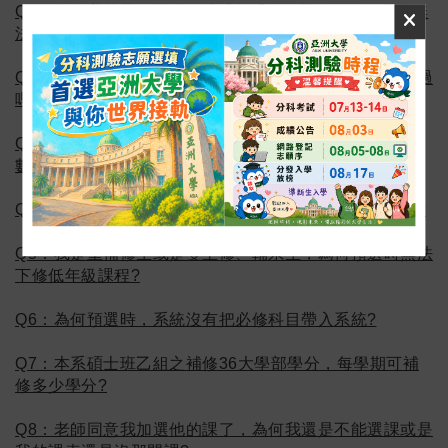
Q1：為何我的學分已經修達或超過128學分了，但還是無
法畢業?
Q2：畢業門檻中的「畢業專題」項目，一定要修課才能過
嗎?可以自己選老師嗎?
Q3：畢業門檻「80小時實習」的認定，其中專業實習時
數、服務實習時數怎麼認定?
Q4：為何我期末預選下學期課程時，系統無法讓我選課?
Q5：我是重補修生或是雙主修、輔系生，為何預選時無法
下修低年級課程?
Q6：為何預選時，系統沒有把必修科目帶入系統?
Q7：本系碩士班乙組之補修36大學部學分，每學期可補
修多少學分?
Q8：老師同意我加選他的課了，為何我還是不能選課或是