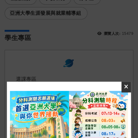
亞洲大學生涯發展與就業輔導組
瀏覽人次:
15479
學生專區
:::
次選單
選課專區
學生自主學習
學生出路
學生照顧
財經法律系學會