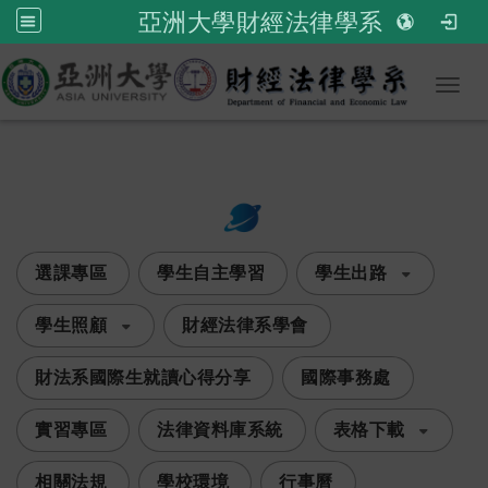
亞洲大學財經法律學系
Toggl
:::
次選單
選課專區
學生自主學習
學生出路
學生照顧
財經法律系學會
​財法系國際生就讀心得分享
國際事務處
實習專區
法律資料庫系統
表格下載
相關法規
學校環境
行事曆