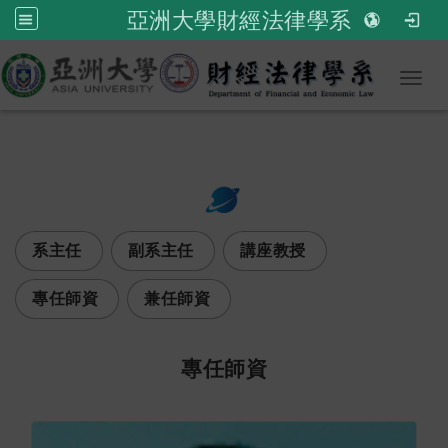
亞洲大學財經法律學系
Toggl
:::
次選單
系主任
副系主任
講座教授
專任師資
兼任師資
專任師資