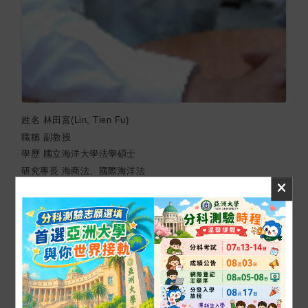
姓名
林田富(Lin, Tien Fu)
職稱
副教授
學歷
國立海洋大學法學碩士
研究專長
海商法、國際海洋法
電子郵件
lin520314@asia.edu.tw
學校分機
04-23323456 #6438
網頁
T-portfolio
在校時程表
Office Hour