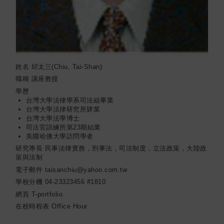
姓名
邱太三(Chiu, Tai-Shan)
職稱
講座教授
學歷
台灣大學法律學系司法組畢業
台灣大學法律研究所肄業
台灣大學法學博士
司法官訓練所第23期結業
美國哈佛大學訪問學者
研究專長
民事法律實務，刑事法，司法制度，立法政策，大陸政
策與法制
電子郵件
taisanchiu@yahoo.com.tw
學校分機
04-23323456 #1810
網頁
T-portfolio
在校時程表
Office Hour