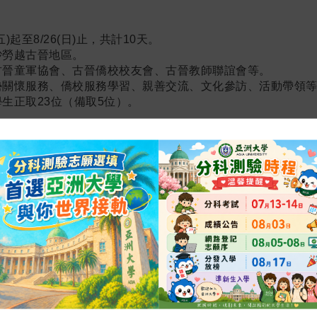
7(五)起至8/26(日)止，共計10天。
砂勞越古晉地區。
古晉童軍協會、古晉僑校校友會、古晉教師聯誼會等。
勢關懷服務、僑校服務學習、親善交流、文化參訪、活動帶領
生正取23位（備取5位）。
之學生，不分男女、不分學院/系。
及特殊訓練結業證書或志願服務紀錄冊。
願服務紀錄冊，但服務時數達200小時以上。
件(1)或(2)>
寫新聞稿、活動拍照/攝影及成果影片剪輯等特殊專長。
活動策畫與帶動、民俗技藝教學、手工藝製作等才藝。
～101/4/27(五)止，額滿為止。<送審資料恕不退還>
，請繳至服學組(行政大樓A118) ★☆
件下載
)。
，請附「護照內頁影本」。
培訓課程者，請附相關證明影本。