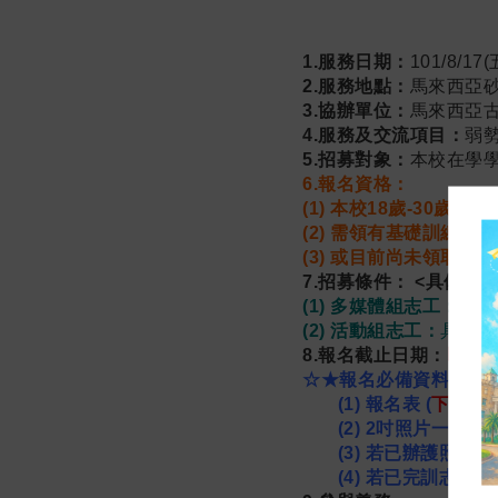
1.服務日期：
101/8/1
2.服務地點：
馬來西亞
3.協辦單位：
馬來西亞
4.服務及交流項目：
弱
5.招募對象：
本校在學學
6.報名資格：
(1) 本校18歲-30歲
(2) 需領有基礎訓練
(3) 或目前尚未領取志
7.招募條件： <具備其一條
(1) 多媒體組志工：
具撰
(2) 活動組志工：
具團康
8.報名截止日期：
即日起
☆★報名必備資料，填完後
(1) 報名表 (
下方附
(2) 2吋照片一張。
(3) 若已辦護照者
(4) 若已完訓志工