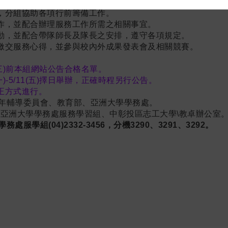
訓，分組協助各項行前籌備工作。
工作，並配合辦理服務工作所需之相關事宜。
活動，並配合帶隊師長及隊長之安排，遵守各項規定。
內繳交服務心得，並參與校內外成果發表會及相關競賽。
2(三)前本組網站公告合格名單。
(一)-5/11(五)擇日舉辦，正確時程另行公告。
公正方式進行。
年輔導委員會、教育部、亞洲大學學務處。
：
亞洲大學學務處服務學習組、中彰投區志工大學\教卓辦公室
處服學組(04)2332-3456，分機3290、3291、3292。