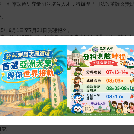
革，引導政策研究量能並培育人才，特辦理「司法改革論文獎
。
5年6月1日至7月31日受理報名。
表、論文研究計畫、指導教授或學者專家之推薦信等，請至本
tw/articles/3113
報名文件之電子檔，以信件標題主旨為「2026年度司法改革
.org.tw。報名文件送出後，敬請來電確認，聯絡人：潘經理（電話
畫只接受未完成之論文申請，以期達到鼓勵研究之目的、評審
改革論文重點獎助主題簡列如下：
研究
之實證研究
較法研究
強化事實審之研究
究