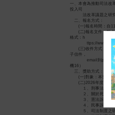
一、本會為推動司法改
投入司
法改革議題之研究
二、報名方式：
(一)報名時間：自11
(二)報名文件：報名
格式：h
ttps://www.jrf.org.
(三)收件方式：請將
子信件，
email到pbz@jrf
機16）
三、獎助方式：
(一)對象：本獎助計
(二)2026年度司法
１、刑事法相關之
２、關於死刑制度
３、憲法訴訟之比
４、民事訴訟制度
５、司法制度之研