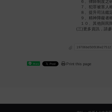
６、律師制度之研
７、犯罪被害人權益
８、提升司法鑑定
９、精神障礙者權
１０、其他與民間司改
(三)更多資訊，請參見專案網頁：
19706bd50f336e27
Print this page
Share