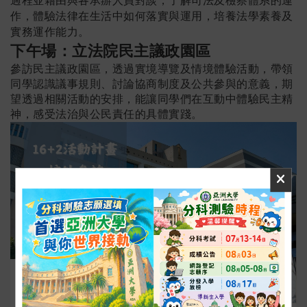
過程並藉由與各承辦人員對談，了解司法及檢察體系的運
作，體驗法律在生活中如何落實與運用，培養法學素養及
實務運作能力。
下午場：
立法院民主議政園區
參訪民主議政園區，透過實境導覽及情境體驗活動，帶領
同學認識議事規則、討論協商制度及公共參與的意義，期
望透過相關活動的安排，能讓同學們在互動中體驗民主精
神，感受法治與公民責任的具體實踐。