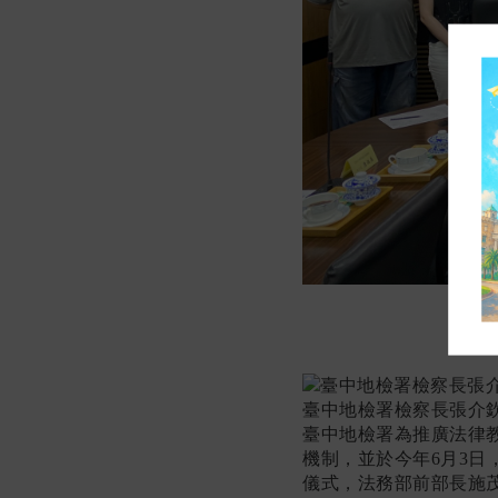
臺中地檢署檢察長張介欽
臺中地檢署為推廣法律
機制，並於今年6月3
儀式，法務部前部長施