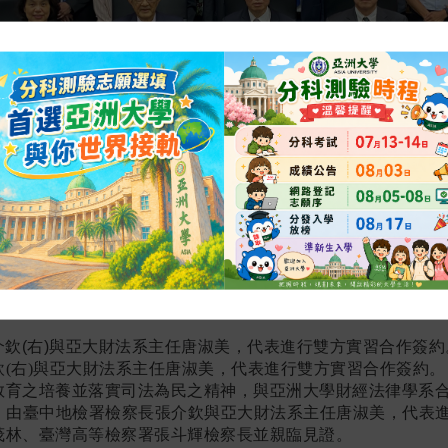
(右)與亞大財法系主任唐淑美，代表進行雙方實習合作簽約。
教育之培養並落實司法為民之精神，與亞洲大學財經法律學系
日，由臺中地檢署檢察長張介欽與亞大財法系主任唐淑美，代表
茂林、臺灣高等檢察署張斗輝檢察長並親臨見證。