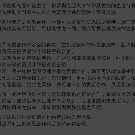
官長偕同相關科室主管，對參與之亞大財律學系教授師生進行
實習機制及對學生未來之教育理念進行經驗分享及討論。
調此項雙方之實習合作，不僅可以落實司法為民之精神，讓前
司法係具有可親近、可預測性之一面，另亦可實質推廣法律之
系實習合作約定簽約典禮，左起法務部前部長施茂林、亞大財
灣高等檢察署張斗輝檢察長合影。
表示，臺中地檢署與亞洲大學之實習合作，除了可以增進學生
工作之認知與憧憬以外；對於機關，更可以藉著學生的回饋，
在相關觀護、更生之業務，亦可進一步的實質合作，展現司法
欽說，此次與亞洲大學財經法律學系之實習合作，希望透過該
之內涵，並提供未來生涯方向之規劃，以培養國家未來法律之
眾對於司法之信賴，達成學術與實務雙贏之目標。
財法系師生於實習合作約定簽約典禮合影。