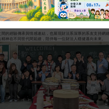
家」活動，邀請多位優秀學長姐重返母系，與在學學弟妹面對
到進入司法機關、金融機構與企業職場後的實務經驗與心路歷
分享，讓同學更清楚了解未來可能的職涯方向與發展選擇，也
競爭優勢。學長姐們不僅提供寶貴的準備策略與時間管理經驗
來職場做好準備。
之間的經驗傳承與情感連結，也展現財法系深厚的系友支持網
法精神在不同世代間延續，陪伴每一位財法人穩健邁向未來。