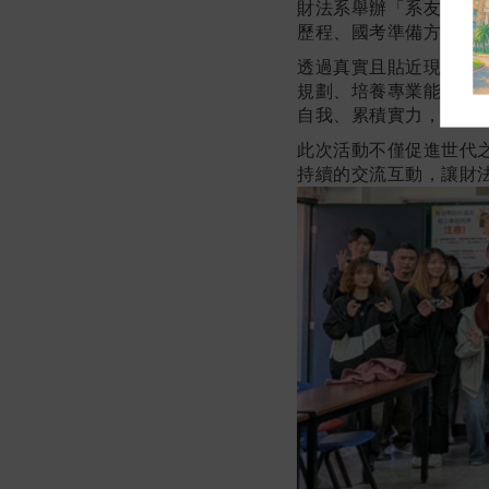
財法系舉辦「系友回娘
歷程、國考準備方式，
透過真實且貼近現況的
規劃、培養專業能力與
自我、累積實力，為未
此次活動不僅促進世代
持續的交流互動，讓財