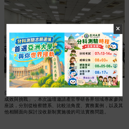
亞洲大學財法系舉辦「2024亞大法律論壇: 沒收新制實施
成效與挑戰」，本次論壇邀請產官學研各界領域專家參與
座談，分別從檢察體系、比較法角度、實務案例，以及其
他相關面向探討沒收新制實施後的司法實務問題。