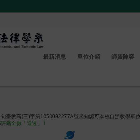
:::
最新消息
單位介紹
師資陣容
旬臺教高(三)字第1050092277A號函知認可本校自辦教學單
外部評鑑全數「通過」！